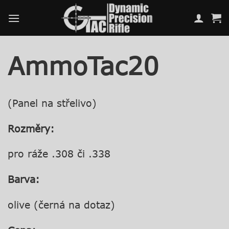
Přeskočit
na
obsah
AmmoTac20
(Panel na střelivo)
Rozměry:
pro ráže .308 či .338
Barva:
olive (černá na dotaz)