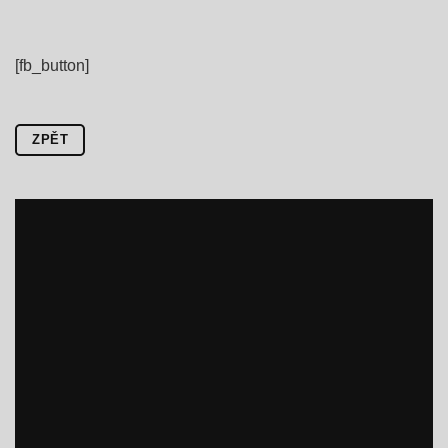
[fb_button]
ZPĚT