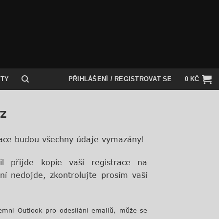
KTY
PŘIHLÁŠENÍ / REGISTROVAT SE
0
KČ
rz
trace budou všechny údaje vymazány!
 přijde kopie vaší registrace na
í nedojde, zkontrolujte prosím vaší
emní Outlook pro odesílání emailů, může se