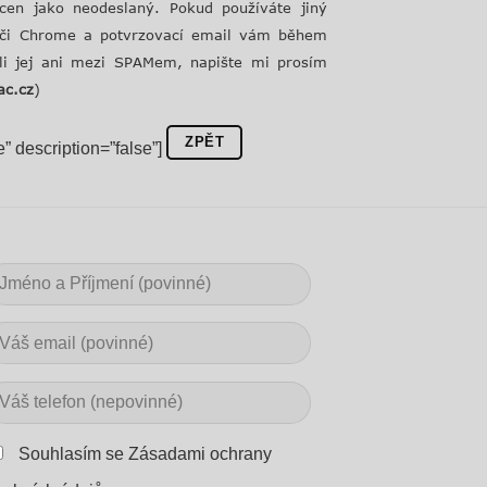
cen jako neodeslaný. Pokud používáte jiný
ox či Chrome a potvrzovací email vám během
-li jej ani mezi SPAMem, napište mi prosím
ac.cz
)
ZPĚT
se” description=”false”]
Souhlasím se Zásadami ochrany