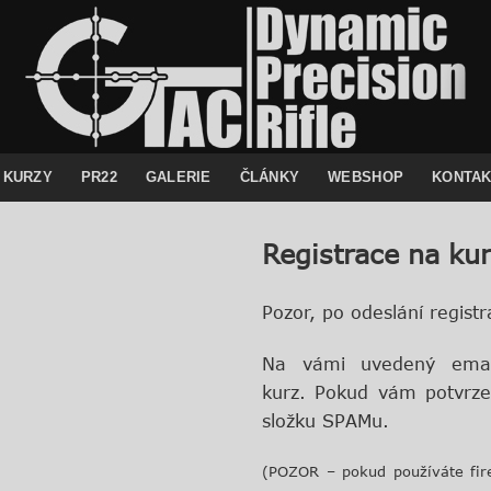
KURZY
PR22
GALERIE
ČLÁNKY
WEBSHOP
KONTA
R
egistrace na ku
Pozor, po odeslání regis
Na vámi uvedený email
kurz.
Pokud vám potvrzen
složku SPAMu.
(POZOR – pokud používáte fir