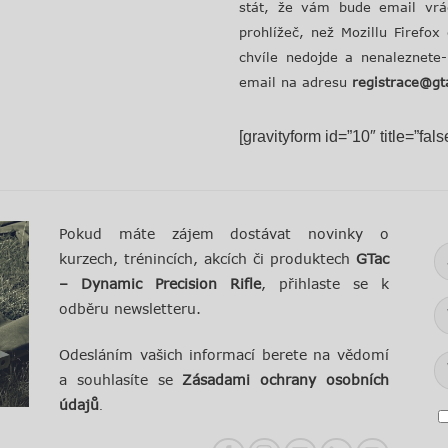
stát, že vám bude email vrá
prohlížeč, než Mozillu Firef
chvíle nedojde a nenaleznete
email na adresu
registrace@gt
[gravityform id=”10″ title=”fal
Pokud máte zájem dostávat novinky o
kurzech, trénincích, akcích či produktech
GTac
– Dynamic Precision Rifle
, přihlaste se k
odběru newsletteru.
Odesláním vašich informací berete na vědomí
a souhlasíte se
Zásadami ochrany osobních
údajů
.