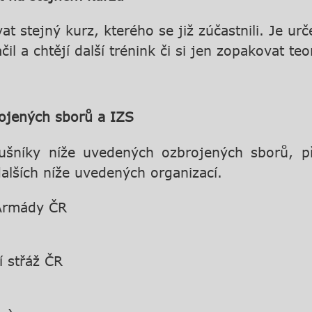
ovat stejný kurz, kterého se již zúčastnili. Je 
a chtějí další trénink či si jen zopakovat teor
rojených sborů a IZS
lušníky níže uvedených ozbrojených sborů, p
lších níže uvedených organizací.
 Armády ČR
í střáž ČR