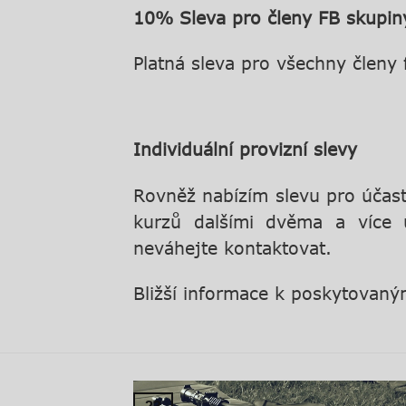
10% Sle
va pro členy
FB skupiny
Platná sleva pro všechny členy
Individuální provizní slevy
Rovněž nabízím slevu pro účas
kurzů dalšími dvěma a více ú
neváhejte kontaktovat.
Bližší informace k poskytovan