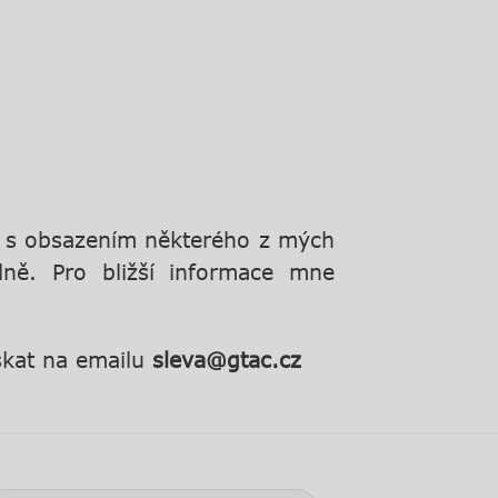
u s obsazením některého z mých
lně. Pro bližší informace mne
skat na emailu
sleva@gtac.cz