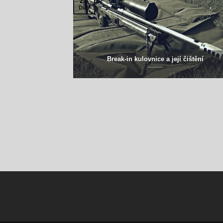
23
Dub
Break-in kulovnice a její čištění