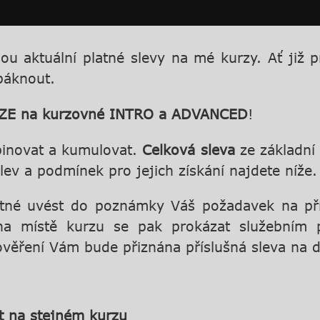
sou aktuální platné slevy na mé kurzy. Ať již 
opáknout.
ZE na kurzovné INTRO a ADVANCED
!
inovat a kumulovat.
Celková sleva
ze základní
slev a podmínek pro jejich získání najdete níže.
 nutné uvést do poznámky Váš požadavek na př
 na místě kurzu se pak prokázat služebním 
 ověření Vám bude přiznána příslušná sleva na 
t na stejném kurzu