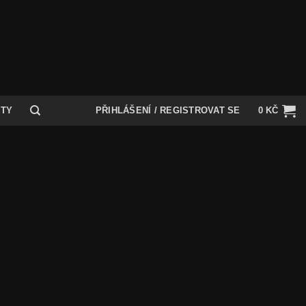
KTY
PŘIHLÁŠENÍ / REGISTROVAT SE
0
KČ