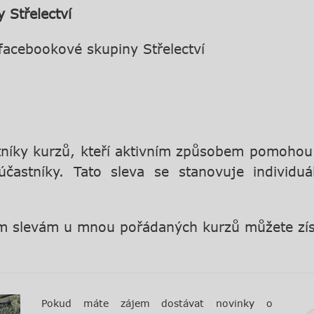
 Střelectví
 facebookové skupiny Střelectví
tníky kurzů, kteří aktivním způsobem pomoho
častníky. Tato sleva se stanovuje individuá
ým slevám u mnou pořádaných kurzů můžete zí
Pokud máte zájem dostávat novinky o