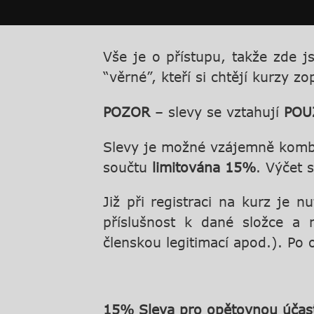
Vše je o přístupu, takže zde j
“věrné”, kteří si chtějí kurzy z
POZOR
– slevy se vztahují
POU
Slevy je možné vzájemně komb
součtu
limitována 15%
. Výčet 
Již při registraci na kurz je
příslušnost k dané složce a
členskou legitimací apod.). Po
15% Sleva pro opětovnou účas