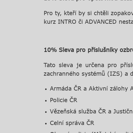
Pro ty, kteří by si chtěli zopak
kurz INTRO či ADVANCED nestačil 
10% Sleva pro příslušníky ozb
Tato sleva je určena pro přís
zachranného systémů (IZS) a da
Armáda ČR a Aktivní zálohy
Policie ČR
Vězeňská služba ČR a Justičn
Celní správa ČR